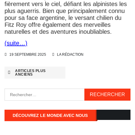
fièrement vers le ciel, défiant les alpinistes les
plus aguerris. Bien que principalement connu
pour sa face argentine, le versant chilien du
Fitz Roy offre également des merveilles
naturelles et des aventures inoubliables.
(suite…)
19 SEPTEMBRE 2025
LA RÉDACTION
Navigation
ARTICLES PLUS
ANCIENS
des
Rechercher :
articles
DÉCOUVREZ LE MONDE AVEC NOUS